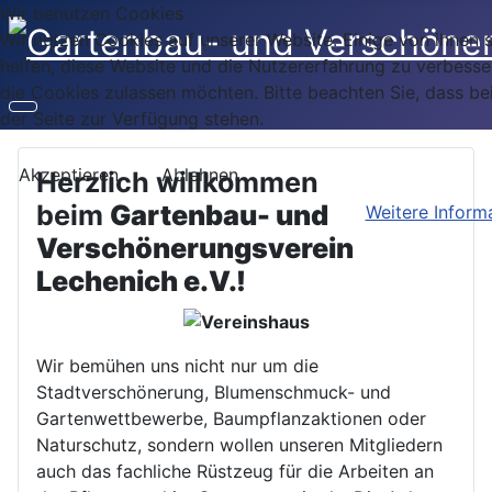
Wir benutzen Cookies
Wir nutzen Cookies auf unserer Website. Einige von ihnen s
helfen, diese Website und die Nutzererfahrung zu verbesse
die Cookies zulassen möchten. Bitte beachten Sie, dass be
der Seite zur Verfügung stehen.
Akzeptieren
Ablehnen
Herzlich willkommen
beim
Gartenbau- und
Weitere Inform
Verschönerungsverein
Lechenich e.V.!
Wir bemühen uns nicht nur um die
Stadtverschönerung, Blumenschmuck- und
Gartenwettbewerbe, Baumpflanzaktionen oder
Naturschutz, sondern wollen unseren Mitgliedern
auch das fachliche Rüstzeug für die Arbeiten an