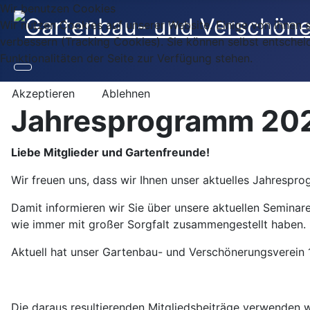
Wir benutzen Cookies
Wir nutzen Cookies auf unserer Website. Einige von ihnen s
verbessern (Tracking Cookies). Sie können selbst entschei
Funktionalitäten der Seite zur Verfügung stehen.
Akzeptieren
Ablehnen
Jahresprogramm 20
Liebe Mitglieder und Gartenfreunde!
Wir freuen uns, dass wir Ihnen unser aktuelles Jahrespr
Damit informieren wir Sie über unsere aktuellen Seminare
wie immer mit großer Sorgfalt zusammengestellt haben.
Aktuell hat unser Gartenbau- und Verschönerungsverein 1
Die daraus resultierenden Mitgliedsbeiträge verwenden w