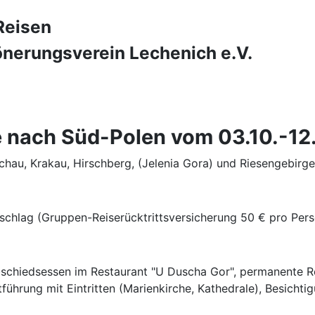
Reisen
nerungsverein Lechenich e.V.
se nach Süd-Polen vom 03.10.-1
chau, Krakau, Hirschberg, (Jelenia Gora) und Riesengebirge
chlag (Gruppen-Reiserücktrittsversicherung 50 € pro Pers
bschiedsessen im Restaurant "U Duscha Gor", permanente Re
führung mit Eintritten (Marienkirche, Kathedrale), Besicht