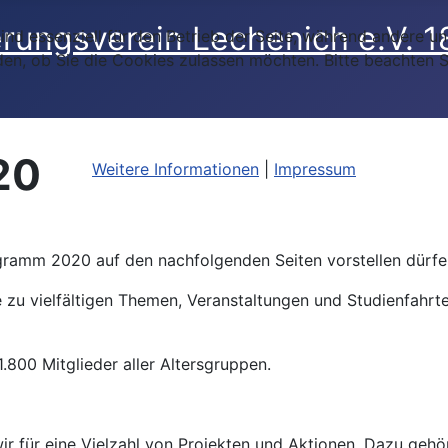
ind essenziell für den Betrieb der Seite, während andere u
den, ob Sie die Cookies zulassen möchten. Bitte beachten S
20
Weitere Informationen
|
Impressum
ogramm 2020 auf den nachfolgenden Seiten vorstellen dürfe
 zu vielfältigen Themen, Veranstaltungen und Studienfahrte
.800 Mitglieder aller Altersgruppen.
ir für eine Vielzahl von Projekten und Aktionen. Dazu gehö