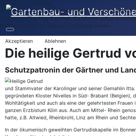
Wir benutzen Cookies
Wir nutzen Cookies auf unserer Website. Einige von ihnen s
verbessern (Tracking Cookies). Sie können selbst entschei
Funktionalitäten der Seite zur Verfügung stehen.
Akzeptieren
Ablehnen
Die heilige Gertrud v
Schutzpatronin der Gärtner und Lan
und Stammvater der Karolinger und seiner Gemahlin Itta.
gegründeten Kloster Nivelles in Süd- Brabant (Belgien), d
Wohltätigkeit und auch als eine der gelehrtesten Frauen 
ganzen Erzbistum Köln aus. Auch am Mittel- Rhein genoss
hatte, z.B. Altwied, Rheinbrohl, Linz am Rhein und Secht
In der ökumenisch geweihten Gertrudiskapelle im Bonne