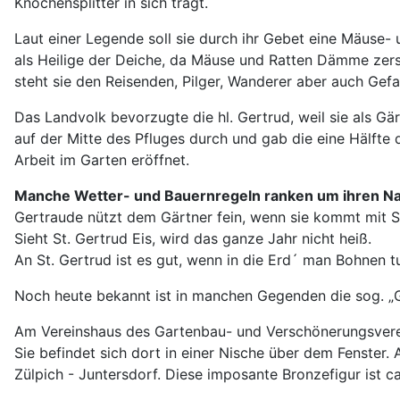
Knochensplitter in sich trägt.
Laut einer Legende soll sie durch ihr Gebet eine Mäuse- 
als Heilige der Deiche, da Mäuse und Ratten Dämme zerse
steht sie den Reisenden, Pilger, Wanderer aber auch Gefa
Das Landvolk bevorzugte die hl. Gertrud, weil sie als Gä
auf der Mitte des Pfluges durch und gab die eine Hälfte 
Arbeit im Garten eröffnet.
Manche Wetter- und Bauernregeln ranken um ihren N
Gertraude nützt dem Gärtner fein, wenn sie kommt mit 
Sieht St. Gertrud Eis, wird das ganze Jahr nicht heiß.
An St. Gertrud ist es gut, wenn in die Erd´ man Bohnen tu
Noch heute bekannt ist in manchen Gegenden die sog. „
Am Vereinshaus des Gartenbau- und Verschönerungsverein
Sie befindet sich dort in einer Nische über dem Fenster. 
Zülpich - Juntersdorf. Diese imposante Bronzefigur ist c