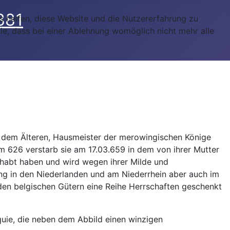
ns helfen, diese Website und die Nutzererfahrung zu
ie, dass bei einer Ablehnung womöglich nicht mehr alle
in dem Älteren, Hausmeister der merowingischen Könige
m 626 verstarb sie am 17.03.659 in dem von ihrer Mutter
 gehabt haben und wird wegen ihrer Milde und
rung in den Niederlanden und am Niederrhein aber auch im
 den belgischen Gütern eine Reihe Herrschaften geschenkt
uie, die neben dem Abbild einen winzigen