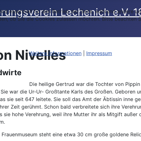
ind essenziell für den Betrieb der Seite, während andere u
den, ob Sie die Cookies zulassen möchten. Bitte beachten S
on Nivelles
Weitere Informationen
|
Impressum
dwirte
Die heilige Gertrud war die Tochter von Pipp
 Sie war die Ur-Ur- Großtante Karls des Großen. Geboren u
as sie seit 647 leitete. Sie soll das Amt der Äbtissin inne
ihrer Zeit gerühmt. Schon bald verbreitete sich ihre Vereh
 sie hohe Verehrung, weil ihre Mutter ihr als Mitgift außer
em.
r Frauenmuseum steht eine etwa 30 cm große goldene Reliq