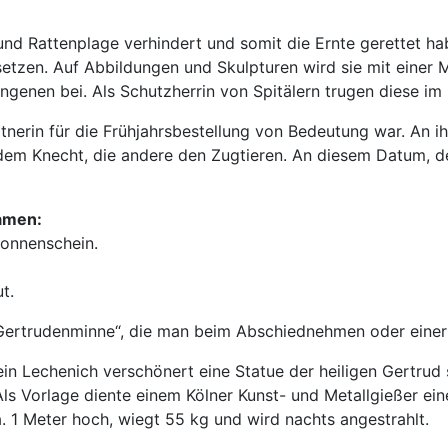
und Rattenplage verhindert und somit die Ernte gerettet ha
tzen. Auf Abbildungen und Skulpturen wird sie mit einer Ma
ngenen bei. Als Schutzherrin von Spitälern trugen diese im 
rtnerin für die Frühjahrsbestellung von Bedeutung war. An i
dem Knecht, die andere den Zugtieren. An diesem Datum, dem
amen:
Sonnenschein.
t.
Gertrudenminne“, die man beim Abschied­nehmen oder einer
 Lechenich verschönert eine Statue der heiligen Gertrud s
Als Vorlage diente einem Kölner Kunst- und Metallgießer ein
a. 1 Meter hoch, wiegt 55 kg und wird nachts angestrahlt.